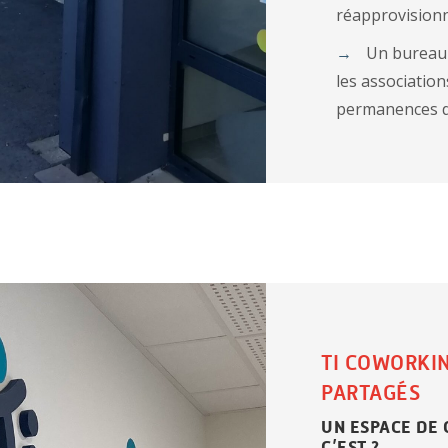
réapprovision
Un bureau m
les association
permanences de
TI COWORKIN
PARTAGÉS
UN ESPACE DE
C’EST ?