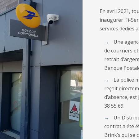
En avril 2021, to
inaugurer Ti-Ser
services dédiés a
Une agence
de courriers et
retrait d’arge
Banque Postal
La police m
reçoit directem
d’absence, est
38 55 69
.
Un Distrib
contrat a été é
Brink’s qui se 