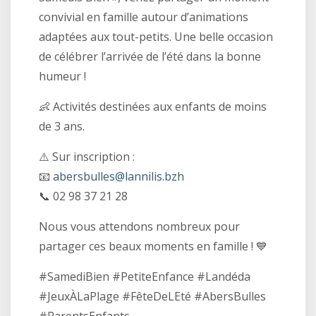
convivial en famille autour d’animations
adaptées aux tout-petits. Une belle occasion
de célébrer l’arrivée de l’été dans la bonne
humeur !
👶 Activités destinées aux enfants de moins
de 3 ans.
⚠️ Sur inscription :
📧
abersbulles@lannilis.bzh
📞 02 98 37 21 28
Nous vous attendons nombreux pour
partager ces beaux moments en famille ! 💙
#SamediBien #PetiteEnfance #Landéda
#JeuxÀLaPlage #FêteDeLEté #AbersBulles
#ParentsEnfants