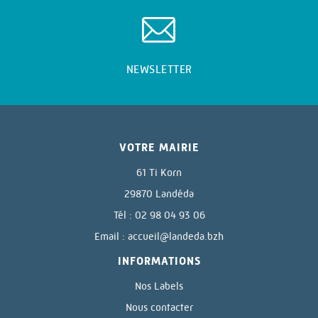
NEWSLETTER
VOTRE MAIRIE
61 Ti Korn
29870 Landéda
Tél : 02 98 04 93 06
Email :
accueil@landeda.bzh
INFORMATIONS
Nos Labels
Nous contacter