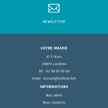
NEWSLETTER
VOTRE MAIRIE
61 Ti Korn
29870 Landéda
Tél : 02 98 04 93 06
Email :
accueil@landeda.bzh
INFORMATIONS
Nos Labels
Nous contacter