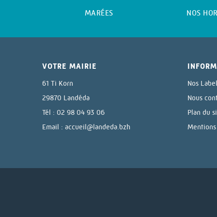
MARÉES
NOS HOR
VOTRE MAIRIE
INFORM
61 Ti Korn
Nos Labe
29870 Landéda
Nous con
Tél : 02 98 04 93 06
Plan du s
Email :
accueil@landeda.bzh
Mentions 